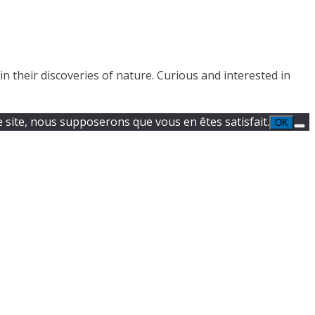
 their discoveries of nature. Curious and interested in
e site, nous supposerons que vous en êtes satisfait.
OK